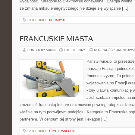
wydajność. Kategorie to Elektrownie odnawialne i Energia wodna. 
że zmiana miksu energetycznego nie dzieje się wyłącznie […]
CATEGORIES:
PORADY IT
FRANCUSKIE MIASTA
POSTED BY ADMIN
LUT - 11 - 2026
MOŻLIWOŚĆ KOMENTOWA
ParisGliwice.pl to przestrz
marzą o Francji i jednocześ
francuszczyznę. To połącz
wojażowania po Francji ora
który ułatwia komunikację 
Jeśli szukasz impulsu na ur
zrozumieć francuską kulturę i rozmawiać pewniej, tutaj znajdzie
właśnie na tym podwójnym podejściu. Kategorie to Francuska popku
partnerem. W centrum tej strony jest Hexagon […]
CATEGORIES:
STYL FRANCUSKI