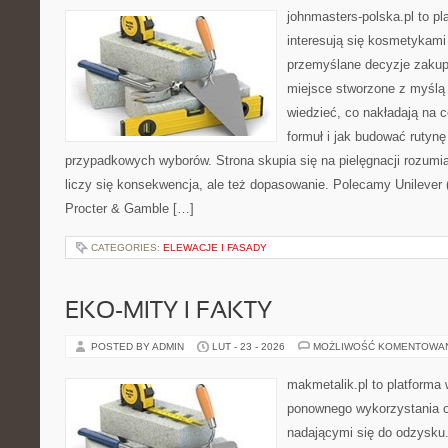
johnmasters-polska.pl to pl
interesują się kosmetykami
przemyślane decyzje zakup
miejsce stworzone z myślą o
wiedzieć, co nakładają na c
formuł i jak budować rutyn
przypadkowych wyborów. Strona skupia się na pielęgnacji rozumi
liczy się konsekwencja, ale też dopasowanie. Polecamy Unilever (
Procter & Gamble […]
CATEGORIES:
ELEWACJE I FASADY
EKO-MITY I FAKTY
POSTED BY ADMIN
LUT - 23 - 2026
MOŻLIWOŚĆ KOMENTOWA
makmetalik.pl to platforma
ponownego wykorzystania o
nadającymi się do odzysku. 