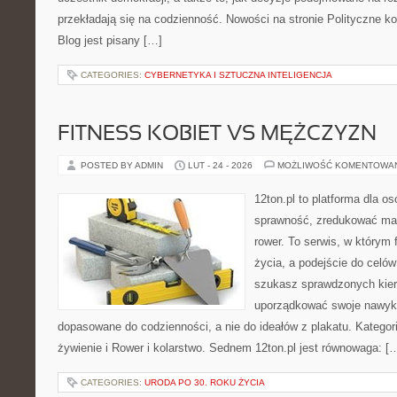
przekładają się na codzienność. Nowości na stronie Polityczne konf
Blog jest pisany […]
CATEGORIES:
CYBERNETYKA I SZTUCZNA INTELIGENCJA
FITNESS KOBIET VS MĘŻCZYZN
POSTED BY ADMIN
LUT - 24 - 2026
MOŻLIWOŚĆ KOMENTOWA
12ton.pl to platforma dla o
sprawność, zredukować mas
rower. To serwis, w którym f
życia, a podejście do celów 
szukasz sprawdzonych kier
uporządkować swoje nawyki, 
dopasowane do codzienności, a nie do ideałów z plakatu. Kategori
żywienie i Rower i kolarstwo. Sednem 12ton.pl jest równowaga: [
CATEGORIES:
URODA PO 30. ROKU ŻYCIA