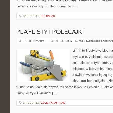
rozbudowane tematy związane z kadrem i estetyką liter. Ciekawe ka
Lettering i Zeszyty i Bullet Journal. W […]
CATEGORIES:
TECHNEAU
PLAYLISTY I POLECAJKI
POSTED BY ADMIN
LUT - 20 - 2026
MOŻLIWOŚĆ KOMENTOWA
Limith to lifestylowy blog 
myślą o czytelnikach szuk
dniu, ale też o tych, którz
miejsce, w którym brzmienia
a świeże wydania łączą się
charakter bez nadęcia, dzi
tu naturalna i daje się czytać tak samo łatwo, jak chłonie. Ciekawe
Ikony Muzyki i Nowości […]
CATEGORIES:
ŻYCIE PARAFIALNE