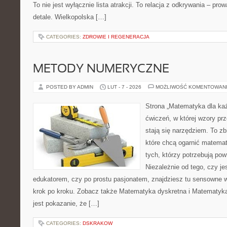
To nie jest wyłącznie lista atrakcji. To relacja z odkrywania – p
detale. Wielkopolska […]
CATEGORIES:
ZDROWIE I REGENERACJA
METODY NUMERYCZNE
POSTED BY ADMIN
LUT - 7 - 2026
MOŻLIWOŚĆ KOMENTOWAN
Strona „Matematyka dla każ
ćwiczeń, w której wzory prz
stają się narzędziem. To zb
które chcą ogarnić matemat
tych, którzy potrzebują pow
Niezależnie od tego, czy j
edukatorem, czy po prostu pasjonatem, znajdziesz tu sensowne 
krok po kroku. Zobacz także Matematyka dyskretna i Matematyka
jest pokazanie, że […]
CATEGORIES:
DSKRAKOW