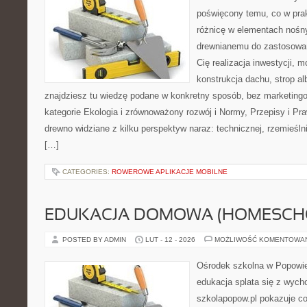
poświęcony temu, co w prak
różnicę w elementach nośny
drewnianemu do zastosowań 
Cię realizacja inwestycji, m
konstrukcja dachu, strop alb
znajdziesz tu wiedzę podane w konkretny sposób, bez marketin
kategorie Ekologia i zrównoważony rozwój i Normy, Przepisy i Pr
drewno widziane z kilku perspektyw naraz: technicznej, rzemieślni
[…]
CATEGORIES:
ROWEROWE APLIKACJE MOBILNE
EDUKACJA DOMOWA (HOMESCH
POSTED BY ADMIN
LUT - 12 - 2026
MOŻLIWOŚĆ KOMENTOWA
Ośrodek szkolna w Popowie
edukacja splata się z wyc
szkolapopow.pl pokazuje c