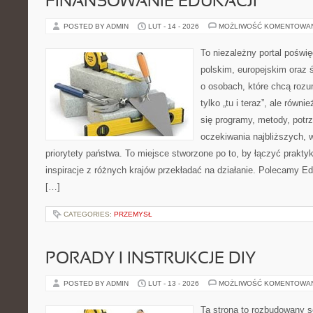
FINANSOWANIE EDUKACJI
POSTED BY ADMIN
LUT - 14 - 2026
MOŻLIWOŚĆ KOMENTOWA
To niezależny portal poświ
polskim, europejskim oraz
o osobach, które chcą rozum
tylko „tu i teraz”, ale równ
się programy, metody, potr
oczekiwania najbliższych,
priorytety państwa. To miejsce stworzone po to, by łączyć praktykę
inspiracje z różnych krajów przekładać na działanie. Polecamy Ed
[…]
CATEGORIES:
PRZEMYSŁ
PORADY I INSTRUKCJE DIY
POSTED BY ADMIN
LUT - 13 - 2026
MOŻLIWOŚĆ KOMENTOWA
Ta strona to rozbudowany s