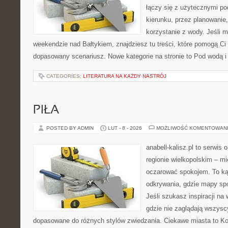
łączy się z użytecznymi p
kierunku, przez planowanie
korzystanie z wody. Jeśli 
weekendzie nad Bałtykiem, znajdziesz tu treści, które pomogą C
dopasowany scenariusz. Nowe kategorie na stronie to Pod wodą i 
CATEGORIES:
LITERATURA NA KAŻDY NASTRÓJ
PIŁA
POSTED BY ADMIN
LUT - 8 - 2026
MOŻLIWOŚĆ KOMENTOWAN
anabell-kalisz.pl to serwis
regionie wielkopolskim – mie
oczarować spokojem. To ką
odkrywania, gdzie mapy spo
Jeśli szukasz inspiracji na
gdzie nie zaglądają wszyscy
dopasowane do różnych stylów zwiedzania. Ciekawe miasta to Koś