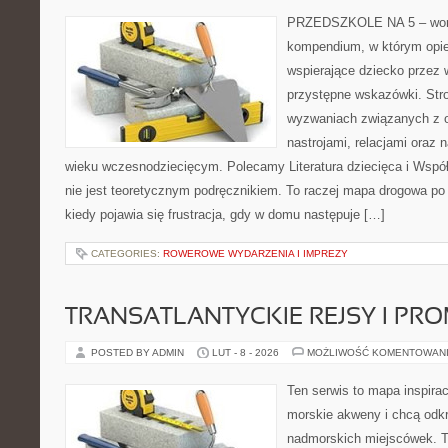
PRZEDSZKOLE NA 5 – worta
kompendium, w którym opi
wspierające dziecko przez
przystępne wskazówki. Str
wyzwaniach związanych z 
nastrojami, relacjami oraz
wieku wczesnodziecięcym. Polecamy Literatura dziecięca i Współ
nie jest teoretycznym podręcznikiem. To raczej mapa drogowa po 
kiedy pojawia się frustracja, gdy w domu następuje […]
CATEGORIES:
ROWEROWE WYDARZENIA I IMPREZY
TRANSATLANTYCKIE REJSY I PR
POSTED BY ADMIN
LUT - 8 - 2026
MOŻLIWOŚĆ KOMENTOWAN
Ten serwis to mapa inspirac
morskie akweny i chcą odkr
nadmorskich miejscówek. T