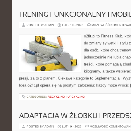
TRENING FUNKCJONALNY I MOBIL
POSTED BY ADMIN
LUT - 10 - 2026
MOŻLIWOŚĆ KOMENTOWA
o2fit.pl to Fitness Klub, k
do zmiany sylwetki i stylu 
dla osób, które chcą trenow
jednocześnie nie lubią chao
treści, które pomagają zbu
kilogramy, a także wspier
presji, za to z planem. Ciekawe kategorie to Suplementacja i Wyz
Idea o2fit.pl opiera się na prostym założeniu: każdy może wrócić
CATEGORIES:
RECYKLING I UPCYKLING
ADAPTACJA W ŻŁOBKU I PRZED
POSTED BY ADMIN
LUT - 9 - 2026
MOŻLIWOŚĆ KOMENTOWAN