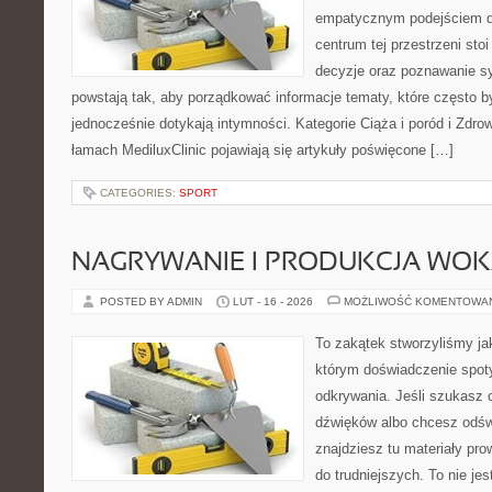
empatycznym podejściem dl
centrum tej przestrzeni sto
decyzje oraz poznawanie s
powstają tak, aby porządkować informacje tematy, które często b
jednocześnie dotykają intymności. Kategorie Ciąża i poród i Zdro
łamach MediluxClinic pojawiają się artykuły poświęcone […]
CATEGORIES:
SPORT
NAGRYWANIE I PRODUKCJA WO
POSTED BY ADMIN
LUT - 16 - 2026
MOŻLIWOŚĆ KOMENTOWA
To zakątek stworzyliśmy ja
którym doświadczenie spoty
odkrywania. Jeśli szukasz c
dźwięków albo chcesz odśw
znajdziesz tu materiały pr
do trudniejszych. To nie jest