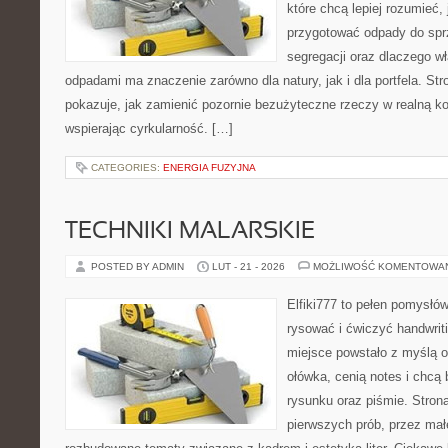
które chcą lepiej rozumieć, 
przygotować odpady do sprz
segregacji oraz dlaczego w
odpadami ma znaczenie zarówno dla natury, jak i dla portfela. Str
pokazuje, jak zamienić pozornie bezużyteczne rzeczy w realną k
wspierając cyrkularność. […]
CATEGORIES:
ENERGIA FUZYJNA
TECHNIKI MALARSKIE
POSTED BY ADMIN
LUT - 21 - 2026
MOŻLIWOŚĆ KOMENTOWA
Elfiki777 to pełen pomysłów
rysować i ćwiczyć handwrit
miejsce powstało z myślą o
ołówka, cenią notes i chcą
rysunku oraz piśmie. Stron
pierwszych prób, przez małe