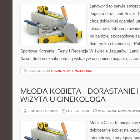
Landworld to serwis stworz
Jaguara oraz Land Rover. To
chcą dokładniej ogarniać u
luksusowej. Strona prowadz
po bardziej szczegółowe za
tłem rynku i technologii. P
Sportowe Korzenie i Testy i Recenzje W świecie Jaguarów i Land 
Nawet drobne oznaki potrafią wskazywać na niedomaganie, a zan
CATEGORIES:
FASHION DIY I PRZERÓBKI
MŁODA KOBIETA – DORASTANIE I
WIZYTA U GINEKOLOGA
POSTED BY ADMIN
LUT - 18 - 2026
MOŻLIWOŚĆ KOMENTOWA
MediluxClinic to miejsce w 
dobrostanie kobiet na każdy
internetowy, który łączy c