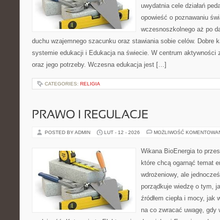
uwydatnia cele działań pe
opowieść o poznawaniu świ
wczesnoszkolnego aż po da
duchu wzajemnego szacunku oraz stawiania sobie celów. Dobre k
systemie edukacji i Edukacja na świecie. W centrum aktywności z
oraz jego potrzeby. Wczesna edukacja jest […]
CATEGORIES:
RELIGIA
PRAWO I REGULACJE
POSTED BY ADMIN
LUT - 12 - 2026
MOŻLIWOŚĆ KOMENTOWA
Wikana BioEnergia to przes
które chcą ogarnąć temat e
wdrożeniowy, ale jednocześ
porządkuje wiedzę o tym, j
źródłem ciepła i mocy, jak
na co zwracać uwagę, gdy 