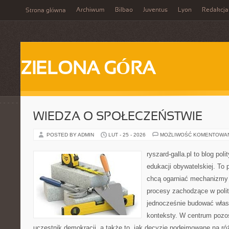
Archiwum
Bilbao
Juventus
Lyon
Redakcja
Strona główna
ZIELONA GÓRA
WIEDZA O SPOŁECZEŃSTWIE
POSTED BY ADMIN
LUT - 25 - 2026
MOŻLIWOŚĆ KOMENTOWA
ryszard-galla.pl to blog pol
edukacji obywatelskiej. To 
chcą ogarniać mechanizmy p
procesy zachodzące w polit
jednocześnie budować własn
konteksty. W centrum pozos
uczestnik demokracji, a także to, jak decyzje podejmowane na r