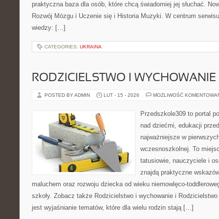
praktyczna baza dla osób, które chcą świadomiej jej słuchać. No
Rozwój Mózgu i Uczenie się i Historia Muzyki. W centrum serwi
wiedzy: […]
CATEGORIES:
UKRAINA
RODZICIELSTWO I WYCHOWANIE
POSTED BY ADMIN
LUT - 15 - 2026
MOŻLIWOŚĆ KOMENTOWA
Przedszkole309 to portal 
nad dziećmi, edukacji prze
najważniejsze w pierwszych
wczesnoszkolnej. To miejs
tatusiowie, nauczyciele i o
znajdą praktyczne wskazów
maluchem oraz rozwoju dziecka od wieku niemowlęco-toddleroweg
szkoły. Zobacz także Rodzicielstwo i wychowanie i Rodzicielstwo
jest wyjaśnianie tematów, które dla wielu rodzin stają […]