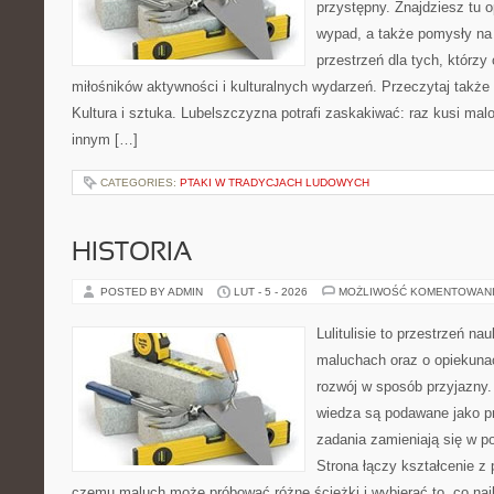
przystępny. Znajdziesz tu op
wypad, a także pomysły na
przestrzeń dla tych, którzy 
miłośników aktywności i kulturalnych wydarzeń. Przeczytaj także 
Kultura i sztuka. Lubelszczyzna potrafi zaskakiwać: raz kusi ma
innym […]
CATEGORIES:
PTAKI W TRADYCJACH LUDOWYCH
HISTORIA
POSTED BY ADMIN
LUT - 5 - 2026
MOŻLIWOŚĆ KOMENTOWAN
Lulitulisie to przestrzeń n
maluchach oraz o opiekuna
rozwój w sposób przyjazny.
wiedza są podawane jako p
zadania zamieniają się w 
Strona łączy kształcenie z
czemu maluch może próbować różne ścieżki i wybierać to, co naj