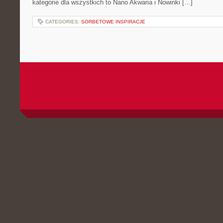
kategorie dla wszystkich to Nano Akwaria i Nowinki […]
CATEGORIES:
SORBETOWE INSPIRACJE