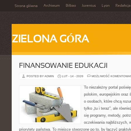
Archiwum
Bilbao
Juventus
Lyon
Redakcja
Strona główna
ZIELONA GÓRA
FINANSOWANIE EDUKACJI
POSTED BY ADMIN
LUT - 14 - 2026
MOŻLIWOŚĆ KOMENTOWA
To niezależny portal poświ
polskim, europejskim oraz
o osobach, które chcą rozum
tylko „tu i teraz”, ale równ
się programy, metody, potr
oczekiwania najbliższych,
priorytety państwa. To miejsce stworzone po to, by łączyć praktykę