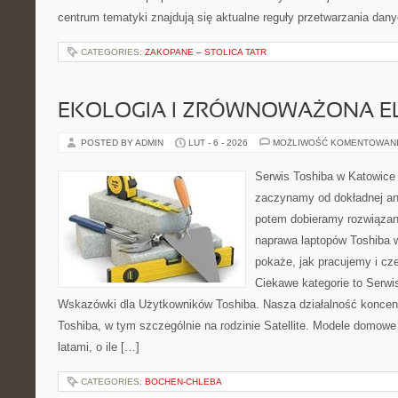
centrum tematyki znajdują się aktualne reguły przetwarzania dan
CATEGORIES:
ZAKOPANE – STOLICA TATR
EKOLOGIA I ZRÓWNOWAŻONA E
POSTED BY ADMIN
LUT - 6 - 2026
MOŻLIWOŚĆ KOMENTOWAN
Serwis Toshiba w Katowice 
zaczynamy od dokładnej ana
potem dobieramy rozwiązanie
naprawa laptopów Toshiba w
pokaże, jak pracujemy i c
Ciekawe kategorie to Serwis
Wskazówki dla Użytkowników Toshiba. Nasza działalność koncent
Toshiba, w tym szczególnie na rodzinie Satellite. Modele domowe 
latami, o ile […]
CATEGORIES:
BOCHEN-CHLEBA