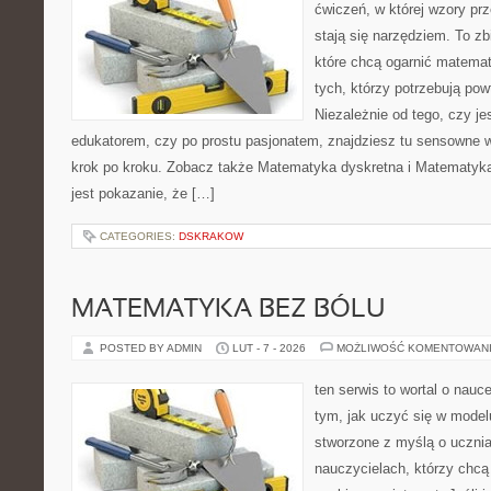
ćwiczeń, w której wzory prz
stają się narzędziem. To zb
które chcą ogarnić matemat
tych, którzy potrzebują pow
Niezależnie od tego, czy j
edukatorem, czy po prostu pasjonatem, znajdziesz tu sensowne 
krok po kroku. Zobacz także Matematyka dyskretna i Matematyka
jest pokazanie, że […]
CATEGORIES:
DSKRAKOW
MATEMATYKA BEZ BÓLU
POSTED BY ADMIN
LUT - 7 - 2026
MOŻLIWOŚĆ KOMENTOWAN
ten serwis to wortal o nauce
tym, jak uczyć się w model
stworzone z myślą o ucznia
nauczycielach, którzy chc