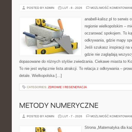
POSTED BY ADMIN
LUT - 8 - 2026
MOŻLIWOŚĆ KOMENTOWAN
anabell-kalisz.pl to serwis
regionie wielkopolskim – mie
oczarować spokojem. To ką
odkrywania, gdzie mapy spo
Jeśli szukasz inspiracji na
gdzie nie zaglądają wszyscy
dopasowane do różnych stylów zwiedzania. Ciekawe miasta to Koś
To nie jest wyłącznie lista atrakcji. To relacja z odkrywania – p
detale. Wielkopolska […]
CATEGORIES:
ZDROWIE I REGENERACJA
METODY NUMERYCZNE
POSTED BY ADMIN
LUT - 7 - 2026
MOŻLIWOŚĆ KOMENTOWAN
Strona „Matematyka dla każ