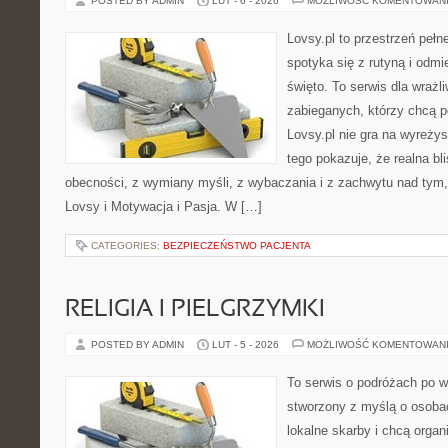
POSTED BY ADMIN
LUT - 6 - 2026
MOŻLIWOŚĆ KOMENTOWAN
Lovsy.pl to przestrzeń peł
spotyka się z rutyną i odmi
święto. To serwis dla wrażli
zabieganych, którzy chcą p
Lovsy.pl nie gra na wyreży
tego pokazuje, że realna bl
obecności, z wymiany myśli, z wybaczania i z zachwytu nad tym,
Lovsy i Motywacja i Pasja. W […]
CATEGORIES:
BEZPIECZEŃSTWO PACJENTA
RELIGIA I PIELGRZYMKI
POSTED BY ADMIN
LUT - 5 - 2026
MOŻLIWOŚĆ KOMENTOWAN
To serwis o podróżach po w
stworzony z myślą o osobac
lokalne skarby i chcą orga