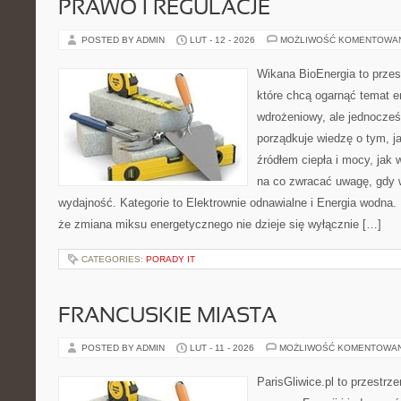
PRAWO I REGULACJE
POSTED BY ADMIN
LUT - 12 - 2026
MOŻLIWOŚĆ KOMENTOWA
Wikana BioEnergia to przes
które chcą ogarnąć temat e
wdrożeniowy, ale jednocześ
porządkuje wiedzę o tym, j
źródłem ciepła i mocy, jak
na co zwracać uwagę, gdy 
wydajność. Kategorie to Elektrownie odnawialne i Energia wodna. 
że zmiana miksu energetycznego nie dzieje się wyłącznie […]
CATEGORIES:
PORADY IT
FRANCUSKIE MIASTA
POSTED BY ADMIN
LUT - 11 - 2026
MOŻLIWOŚĆ KOMENTOWA
ParisGliwice.pl to przestrz