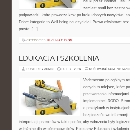
nauki przez internet. Jeśli 
zamiast teorii bez zastosow
podpowiedzi, które prowadzą krok po kroku dobrych nawyków i s
Dobre kategorie to Well-being nauczyciela i Prawo oświatowe bez 
prosta: […]
CATEGORIES:
KUCHNIA FUSION
EDUKACJA I SZKOLENIA
POSTED BY ADMIN
LUT - 7 - 2026
MOŻLIWOŚĆ KOMENTOWAN
Vademecum po ogólnym roz
danych to miejsce, które p
przetwarzania informacjami 
implementacji RODO. Stron
o praktykach w instytucjach
bezpieczeństwo informacji. 
interpretacji przepisów w taki sposób, aby wdrożenia były logiczn
wdrażalne dla współpracowników. Polecamy Edukacja i szkolenia 