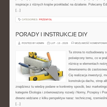
inspiracje z różnych krajów przekładać na działanie. Polecamy Ed
[…]
CATEGORIES:
PRZEMYSŁ
PORADY I INSTRUKCJE DIY
POSTED BY ADMIN
LUT - 13 - 2026
MOŻLIWOŚĆ KOMENTOWA
Ta strona to rozbudowany s
poświęcony temu, co w prak
różnicę w elementach nośny
drewnianemu do zastosowań 
Cię realizacja inwestycji, m
konstrukcja dachu, strop alb
znajdziesz tu wiedzę podane w konkretny sposób, bez marketin
kategorie Ekologia i zrównoważony rozwój i Normy, Przepisy i Pr
drewno widziane z kilku perspektyw naraz: technicznej, rzemieślni
[…]