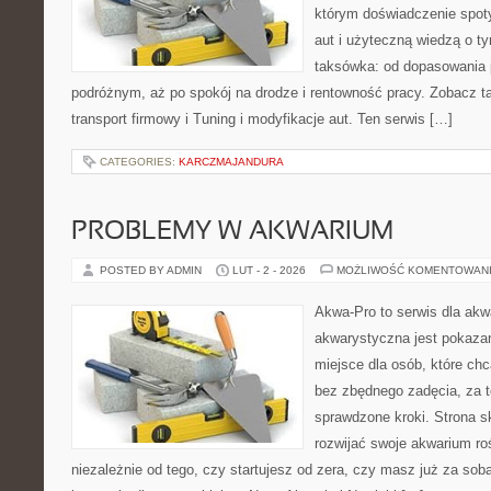
którym doświadczenie spot
aut i użyteczną wiedzą o t
taksówka: od dopasowania p
podróżnym, aż po spokój na drodze i rentowność pracy. Zobacz 
transport firmowy i Tuning i modyfikacje aut. Ten serwis […]
CATEGORIES:
KARCZMAJANDURA
PROBLEMY W AKWARIUM
POSTED BY ADMIN
LUT - 2 - 2026
MOŻLIWOŚĆ KOMENTOWAN
Akwa-Pro to serwis dla akw
akwarystyczna jest pokazan
miejsce dla osób, które ch
bez zbędnego zadęcia, za t
sprawdzone kroki. Strona s
rozwijać swoje akwarium ro
niezależnie od tego, czy startujesz od zera, czy masz już za sob