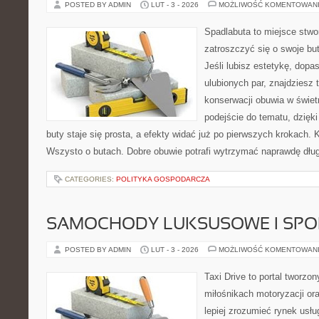
POSTED BY ADMIN
LUT - 3 - 2026
MOŻLIWOŚĆ KOMENTOWAN
Spadlabuta to miejsce stwo
zatroszczyć się o swoje bu
Jeśli lubisz estetykę, dop
ulubionych par, znajdziesz
konserwacji obuwia w świet
podejście do tematu, dzięk
buty staje się prosta, a efekty widać już po pierwszych krokach. K
Wszysto o butach. Dobre obuwie potrafi wytrzymać naprawdę dłu
CATEGORIES:
POLITYKA GOSPODARCZA
SAMOCHODY LUKSUSOWE I SP
POSTED BY ADMIN
LUT - 3 - 2026
MOŻLIWOŚĆ KOMENTOWAN
Taxi Drive to portal tworzon
miłośnikach motoryzacji or
lepiej zrozumieć rynek usłu