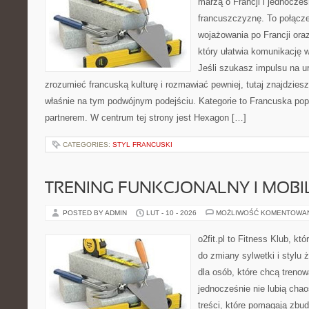
marzą o Francji i jednocześ
francuszczyznę. To połącz
wojażowania po Francji ora
który ułatwia komunikację 
Jeśli szukasz impulsu na ur
zrozumieć francuską kulturę i rozmawiać pewniej, tutaj znajdzie
właśnie na tym podwójnym podejściu. Kategorie to Francuska popku
partnerem. W centrum tej strony jest Hexagon […]
CATEGORIES:
STYL FRANCUSKI
TRENING FUNKCJONALNY I MOBIL
POSTED BY ADMIN
LUT - 10 - 2026
MOŻLIWOŚĆ KOMENTOWA
o2fit.pl to Fitness Klub, k
do zmiany sylwetki i stylu 
dla osób, które chcą trenow
jednocześnie nie lubią chao
treści, które pomagają zbu