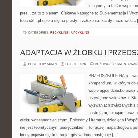
kilogramy, a także wspier
presji, za to z planem. Ciekawe kategorie to Suplementacja i Wyz
Idea o2fit.pl opiera się na prostym założeniu: każdy może wrócić
CATEGORIES:
RECYKLING I UPCYKLING
ADAPTACJA W ŻŁOBKU I PRZED
POSTED BY ADMIN
LUT - 9 - 2026
MOŻLIWOŚĆ KOMENTOWAN
PRZEDSZKOLE NA 5 – worta
kompendium, w którym opi
wspierające dziecko przez
przystępne wskazówki. Str
wyzwaniach związanych z 
nastrojami, relacjami oraz
wieku wczesnodziecięcym. Polecamy Literatura dziecięca i Współ
nie jest teoretycznym podręcznikiem. To raczej mapa drogowa po 
kiedy pojawia się frustracja, gdy w domu następuje […]