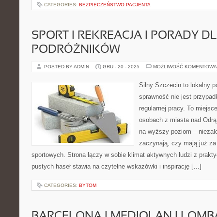
CATEGORIES:
BEZPIECZEŃSTWO PACJENTA
SPORT I REKREACJA I PORADY D
PODRÓŻNIKÓW
POSTED BY ADMIN
GRU - 20 - 2025
MOŻLIWOŚĆ KOMENTOWA
Silny Szczecin to lokalny po
sprawność nie jest przypad
regularnej pracy. To miejsc
osobach z miasta nad Odrą 
na wyższy poziom – niezale
zaczynają, czy mają już za
sportowych. Strona łączy w sobie klimat aktywnych ludzi z prak
pustych haseł stawia na czytelne wskazówki i inspirację […]
CATEGORIES:
BYTOM
BARCELONA I MEDIOLAN I LOMB