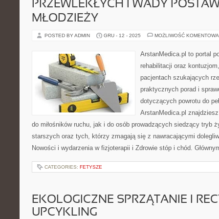
PRZEWLEKŁYCH I WADY POSTAWY 
MŁODZIEŻY
POSTED BY ADMIN
GRU - 12 - 2025
MOŻLIWOŚĆ KOMENTOWA
ArstanMedica.pl to portal 
rehabilitacji oraz kontuzjom
pacjentach szukających rzet
praktycznych porad i spra
dotyczących powrotu do peł
ArstanMedica.pl znajdziesz
do miłośników ruchu, jak i do osób prowadzących siedzący tryb ż
starszych oraz tych, którzy zmagają się z nawracającymi dolegli
Nowości i wydarzenia w fizjoterapii i Zdrowie stóp i chód. Główny
CATEGORIES:
FETYSZE
EKOLOGICZNE SPRZĄTANIE I REC
UPCYKLING