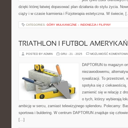
dzięki której łatwiej dopasować plan działania do stylu życia. Now
ciąży i w czasie karmienia i Fizjoterapia estetyczna. W świecie, 
CATEGORIES:
GÓRY WULKANICZNE – INDONEZJA I FILIPINY
TRIATHLON I FUTBOL AMERYKAŃ
POSTED BY ADMIN
GRU - 21 - 2025
MOŻLIWOŚĆ KOMENTOWA
DAPTORUN to magazyn onli
niezawodowemu, alternatyw
rywalizacji. To przestrzeń, 
spotyka się z ciekawością, 
zamienić się w relację z dr
o tych, którzy wybierają lo
ambicję w sercu, zamiast telewizyjnego splendoru. Polecamy: Ba
sportowa i buldering. W centrum DAPTORUN znajduje się człowiek
[…]