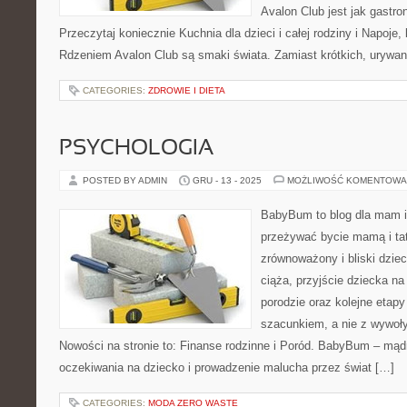
Avalon Club jest jak gastr
Przeczytaj koniecznie Kuchnia dla dzieci i całej rodziny i Napoje, 
Rdzeniem Avalon Club są smaki świata. Zamiast krótkich, urywan
CATEGORIES:
ZDROWIE I DIETA
PSYCHOLOGIA
POSTED BY ADMIN
GRU - 13 - 2025
MOŻLIWOŚĆ KOMENTOWA
BabyBum to blog dla mam i
przeżywać bycie mamą i tat
zrównoważony i bliski dzie
ciąża, przyjście dziecka na
porodzie oraz kolejne etapy
szacunkiem, a nie z wywoł
Nowości na stronie to: Finanse rodzinne i Poród. BabyBum – mąd
oczekiwania na dziecko i prowadzenie malucha przez świat […]
CATEGORIES:
MODA ZERO WASTE