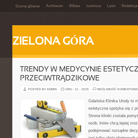
Archiwum
Bilbao
Juventus
Lyon
Redakcja
Strona główna
ZIELONA GÓRA
TRENDY W MEDYCYNIE ESTETYCZN
PRZECIWTRĄDZIKOWE
POSTED BY ADMIN
GRU - 21 - 2025
MOŻLIWOŚĆ KOMENTOWA
Gdańska Klinika Urody to 
estetyczna spotyka się z pi
Strona kliniki została pomy
osób, które chcą lepiej zro
podejmować rozsądne decyzj
jest tylko zbiór ofertowych