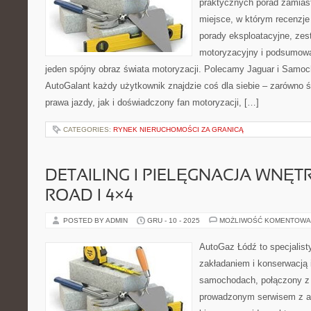
praktycznych porad zamiast
miejsce, w którym recenzje
porady eksploatacyjne, ze
motoryzacyjny i podsumowa
jeden spójny obraz świata motoryzacji. Polecamy Jaguar i Samo
AutoGalant każdy użytkownik znajdzie coś dla siebie – zarówno 
prawa jazdy, jak i doświadczony fan motoryzacji, […]
CATEGORIES:
RYNEK NIERUCHOMOŚCI ZA GRANICĄ
DETAILING I PIELĘGNACJA WNĘTR
ROAD I 4×4
POSTED BY ADMIN
GRU - 10 - 2025
MOŻLIWOŚĆ KOMENTOWA
AutoGaz Łódź to specjalist
zakładaniem i konserwacją 
samochodach, połączony z
prowadzonym serwisem z ar