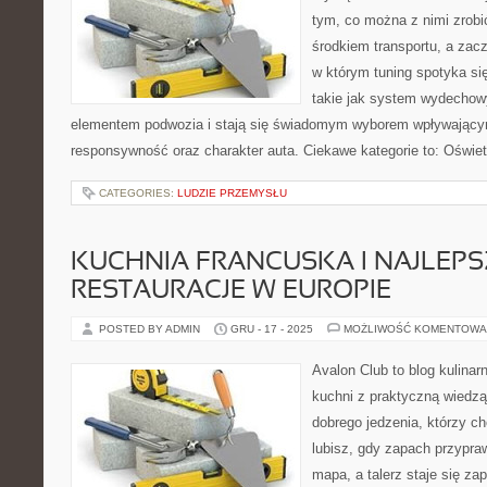
tym, co można z nimi zrobić
środkiem transportu, a zac
w którym tuning spotyka si
takie jak system wydechow
elementem podwozia i stają się świadomym wyborem wpływający
responsywność oraz charakter auta. Ciekawe kategorie to: Oświet
CATEGORIES:
LUDZIE PRZEMYSŁU
KUCHNIA FRANCUSKA I NAJLEPS
RESTAURACJE W EUROPIE
POSTED BY ADMIN
GRU - 17 - 2025
MOŻLIWOŚĆ KOMENTOWA
Avalon Club to blog kulinar
kuchni z praktyczną wiedzą
dobrego jedzenia, którzy ch
lubisz, gdy zapach przypraw
mapa, a talerz staje się za