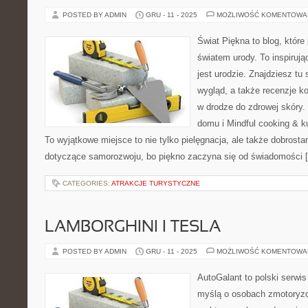
POSTED BY ADMIN
GRU - 11 - 2025
MOŻLIWOŚĆ KOMENTOWA
Świat Piękna to blog, któr
światem urody. To inspirują
jest urodzie. Znajdziesz tu
wygląd, a także recenzje 
w drodze do zdrowej skóry.
domu i Mindful cooking & k
To wyjątkowe miejsce to nie tylko pielęgnacja, ale także dobrosta
dotyczące samorozwoju, bo piękno zaczyna się od świadomości 
CATEGORIES:
ATRAKCJE TURYSTYCZNE
LAMBORGHINI I TESLA
POSTED BY ADMIN
GRU - 11 - 2025
MOŻLIWOŚĆ KOMENTOWA
AutoGalant to polski serwis
myślą o osobach zmotoryzo