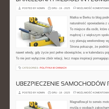
POSTED BY ADMIN
GRU - 19 - 2025
MOŻLIWOŚĆ KOMENTOWA
Matka w Berku to blog podr
naturalność opowiadania z
To miejsce dla osób, które
mądrzej i z większym spoko
czy planują weekendowy wy
Strona pokazuje, że podró
nawet wtedy, gdy życie jest pełne obowiązków, a w kalendarzu poj
To nie jest wyłącznie zbiór relacji, lecz mapa inspiracji pomagaj
CATEGORIES:
POLITYKA W CHINACH
UBEZPIECZENIE SAMOCHODÓW 
POSTED BY ADMIN
GRU - 18 - 2025
MOŻLIWOŚĆ KOMENTOWA
Magnaflow.pl to serwis moto
myślą o osobach zakochan