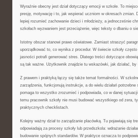
Wyraźnie obecny jest dział dotyczący emocji w szkole. To miejsce
presję, motywację i to, jak wspierać uczniom w okresach zmian.
lepiej rozumieć zachowanie dzieci i młodzieży, a jednocześnie ch
szkołach wyzwaniem jest przeciążenie, więc teksty o dbaniu o si
Istotny obszar stanowi prawo oświatowe. Zamiast straszyć paragr
uporządkować to, co wynika z procedur. W świecie szkoły często l
jasności potrafi generować stres. Dlatego treści dotyczące obow
są tak ważne. Użytkownik znajdzie tu wskazówki, jak działać, by
Z prawem i praktyką łączy się także temat formalności. W szkoln
zarządzenia, funkcjonują instrukcje, a do wielu działań potrzebne s
pomaga to wszystko zrozumieć i podpowiada, co w danej sytuacj
temu pracownik szkoły nie musi budować wszystkiego od zera, ty
praktycznych checklistach.
Kolejny ważny dział to zarządzanie placówką. Tu pojawiają się tre
odpowiadają za procesy szkoły lub przedszkola: wdrażanie działań
budowanie spójnych standardów. W praktyce oznacza to podpowi