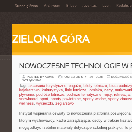
Archiwum
Bilbao
Juventus
Lyon
Redakcja
Strona główna
ZIELONA GÓRA
NOWOCZESNE TECHNOLOGIE W 
POSTED BY ADMIN
POSTED ON STY - 29 - 2026
MOŻLIWOŚĆ 
WYŁĄCZONA
Tagi:
akcesoria turystyczne
,
bagaże
,
bilety lotnicze
,
biura podróży
kajakarstwo
,
kulturystyka
,
linie lotnicze
,
lotniska
,
narty
,
nurkowan
pływanie
,
podróże lotnicze
,
podróże tematyczne
,
rejsy
,
rekreacja
,
snowboard
,
sport
,
sporty powietrzne
,
sporty wodne
,
sporty zimow
wellness
,
wycieczki
,
żeglarstwo
Instytut wspierania oświaty to nowoczesna platforma poświęcona 
którym wychowawcy, kadra zarządzająca, osoby w trakcie kształc
mogą odkryć rzetelne materiały dotyczące szkolnej praktyki. To p