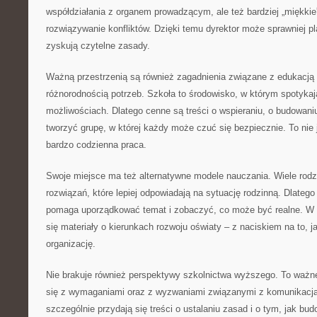
współdziałania z organem prowadzącym, ale też bardziej „miękkie
rozwiązywanie konfliktów. Dzięki temu dyrektor może sprawniej p
zyskują czytelne zasady.
Ważną przestrzenią są również zagadnienia związane z edukacją 
różnorodnością potrzeb. Szkoła to środowisko, w którym spotykaj
możliwościach. Dlatego cenne są treści o wspieraniu, o budowaniu 
tworzyć grupę, w której każdy może czuć się bezpiecznie. To nie 
bardzo codzienna praca.
Swoje miejsce ma też alternatywne modele nauczania. Wiele rodzi
rozwiązań, które lepiej odpowiadają na sytuację rodzinną. Dlateg
pomaga uporządkować temat i zobaczyć, co może być realne. W
się materiały o kierunkach rozwoju oświaty – z naciskiem na to, j
organizację.
Nie brakuje również perspektywy szkolnictwa wyższego. To ważne
się z wymaganiami oraz z wyzwaniami związanymi z komunikacj
szczególnie przydają się treści o ustalaniu zasad i o tym, jak bu