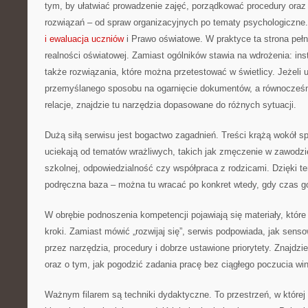
tym, by ułatwiać prowadzenie zajęć, porządkować procedury ora
rozwiązań – od spraw organizacyjnych po tematy psychologiczne.
i ewaluacja uczniów
i Prawo oświatowe. W praktyce ta strona pełn
realności oświatowej. Zamiast ogólników stawia na wdrożenia: instr
także rozwiązania, które można przetestować w świetlicy. Jeżeli
przemyślanego sposobu na ogarnięcie dokumentów, a równocześ
relacje, znajdzie tu narzędzia dopasowane do różnych sytuacji.
Dużą siłą serwisu jest bogactwo zagadnień. Treści krążą wokół s
uciekają od tematów wrażliwych, takich jak zmęczenie w zawodzie
szkolnej, odpowiedzialność czy współpraca z rodzicami. Dzięki te
podręczna baza – można tu wracać po konkret wtedy, gdy czas go
W obrębie podnoszenia kompetencji pojawiają się materiały, któr
kroki. Zamiast mówić „rozwijaj się”, serwis podpowiada, jak sens
przez narzędzia, procedury i dobrze ustawione priorytety. Znajdzi
oraz o tym, jak pogodzić zadania pracę bez ciągłego poczucia win
Ważnym filarem są techniki dydaktyczne. To przestrzeń, w które