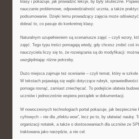
klasy i pokazuje, jak prowadzić lekcje, by były skuteczne. Pojawia
nauczanie problemowe, odpowiedzialność ucznia, a także prakty
podsumowanie. Dzięki temu prowadzący zajęcia może odświeżyć s
dobrać to, co pasuje do konkretnej klasy.
Naturalnym uzupełnieniem są scenariusze zajęć – czyli wzory, któ
zajęć. Tego typu treści pomagają wtedy, gdy chcesz zrobić coś i
nauczyciela liczy się to, że rozwiązania są do modyfikacji: możn
uwzględniając różne potrzeby.
Dużo miejsca zajmuje też ocenianie – czyli temat, który w szkole
W tekstach pojawiają się wątki dotyczące rubryk, sprawiedliwości
pomaga rosnąć, zamiast zniechęcać. To podejście ułatwia budowa
uczniów i jednocześnie wspiera porządek w dokumentacji.
W nowoczesnych technologiach portal pokazuje, jak bezpiecznie 
cyfrowych – nie dla „efektu wow”, lecz po to, by ułatwiać naukę. 
organizacji notatek, a także o dostosowaniach dla uczniów ze SPE
traktowana jako narzędzie, a nie cel.