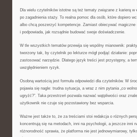
Dla wielu czytelników istotne są też tematy związane z karierą w 
po zagadnienia staży. To realna pomoc dla osób, które dopiero w
albo chcą poszerzyć kompetencje. Zamiast obiecywać magiczne s
i podpowiada, jak rozsądnie budować swoje doświadczenie.
W tle wszystkich tematów przewija się wspólny mianownik: prakty
tworzony tak, by czytelnik po lekturze mógł podjąć działanie: po
zastosować narzędzie. Dlatego język treści jest przystępny, a te
uwzględnieniem ryzyk.
Osobną wartością jest formuła odpowiedzi dla czytelników. W śro
pojawia się nagle: trudna sytuacja, a wraz z nim pytania „co wolno?
ugryźć?”. Taka przestrzeń pozwala nazwać wątpliwości oraz znale
użytkownik nie czuje się pozostawiony bez wsparcia.
Ważne jest także to, że za treściami stoi redakcja o różnych per
koncentrują się na metodach, inni na psychologii, a jeszcze inni
różnorodność sprawia, że platforma nie jest jednowymiarowy, tylk