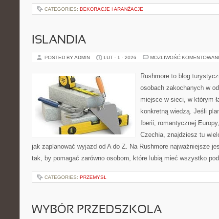
CATEGORIES:
DEKORACJE I ARANŻACJE
ISLANDIA
POSTED BY ADMIN
LUT - 1 - 2026
MOŻLIWOŚĆ KOMENTOWAN
Rushmore to blog turystycz
osobach zakochanych w od
miejsce w sieci, w którym 
konkretną wiedzą. Jeśli pla
Iberii, romantycznej Europy,
Czechia, znajdziesz tu wiel
jak zaplanować wyjazd od A do Z. Na Rushmore najważniejsze jes
tak, by pomagać zarówno osobom, które lubią mieć wszystko pod 
CATEGORIES:
PRZEMYSŁ
WYBÓR PRZEDSZKOLA