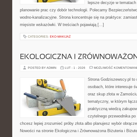
lepsze decyzje w tematach 
planowanie prac czy dobór technologii. Polecamy Bezpieczeństwo 
wodno-kanalizacyjne. Strona koncentruje się na praktyce: zamias
mięsiste wskazówki. W treściach pojawiają […]
CATEGORIES:
EKO-MAKIJAŻ
EKOLOGICZNA I ZRÓWNOWAŻONA
POSTED BY ADMIN
LUT - 1 - 2026
MOŻLIWOŚĆ KOMENTOWAN
Strona Godziszewscy.pl to 
osobach, które interesuje ś
oraz skup złota w Zamościu 
tematyczny, w którym łącz
praktyczną wiedzą zakupow
czytelnego przewodnika po 
chcesz lepiej zrozumieć próby złota albo planujesz wybór obrącze
Nowości na stronie Ekologiczna i Zrównoważona Biżuteria i Biżute