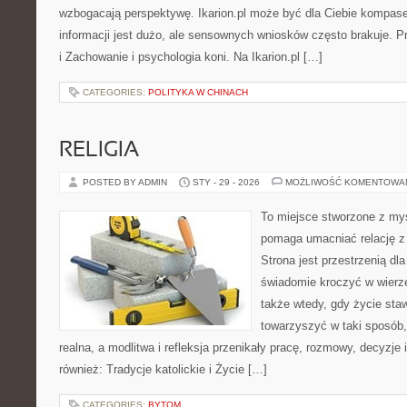
wzbogacają perspektywę. Ikarion.pl może być dla Ciebie kompas
informacji jest dużo, ale sensownych wniosków często brakuje. P
i Zachowanie i psychologia koni. Na Ikarion.pl […]
CATEGORIES:
POLITYKA W CHINACH
RELIGIA
POSTED BY ADMIN
STY - 29 - 2026
MOŻLIWOŚĆ KOMENTOWA
To miejsce stworzone z myś
pomaga umacniać relację z
Strona jest przestrzenią dla
świadomie kroczyć w wierze 
także wtedy, gdy życie staw
towarzyszyć w taki sposób
realna, a modlitwa i refleksja przenikały pracę, rozmowy, decyzje 
również: Tradycje katolickie i Życie […]
CATEGORIES:
BYTOM