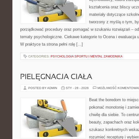
kształcenia oraz bliscy uc
materiały dotyczące szkolne
tworzony z myślą o tym, by
porządkować procedury oraz pomagać w szukaniu rozwiązań – od
tematy psychologiczne. Ciekawe kategorie to Ocena i ewaluacja 
W praktyce ta strona pełni rolę […]
CATEGORIES:
PSYCHOLOGIA SPORTU I MENTAL ZAWODNIKA
PIELĘGNACJA CIAŁA
POSTED BY ADMIN
STY - 28 - 2026
MOŻLIWOŚĆ KOMENTOWA
Beat the boredom to miejsc
pokonać monotonię i zamie
chwilę dla siebie. To centru
beauty, zapachach oraz kol
szukasz konkretnych wskaz
rozumieć recepturę i wybier