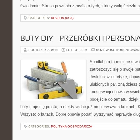
świadomie. Strona powstała z myślą o tych, którzy wolą ścieżki
CATEGORIES:
REVLON (USA)
BUTY DIY – PRZERÓBKI I PERSON
POSTED BY ADMIN
LUT - 3 - 2026
MOŻLIWOŚĆ KOMENTOWAN
Spadlabuta to miejsce stwo
zatroszczyć się o swoje bu
Jeśli lubisz estetykę, dop
ulubionych par, znajdziesz
konserwacji obuwia w świet
podejście do tematu, dzięk
buty staje się prosta, a efekty widać już po pierwszych krokach. K
Wszysto o butach. Dobre obuwie potrafi wytrzymać naprawdę dłu
CATEGORIES:
POLITYKA GOSPODARCZA