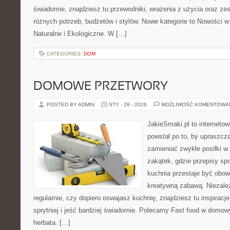
świadomie, znajdziesz tu przewodniki, wrażenia z użycia oraz z
różnych potrzeb, budżetów i stylów. Nowe kategorie to Nowości 
Naturalne i Ekologiczne. W […]
CATEGORIES:
DOM
DOMOWE PRZETWORY
POSTED BY ADMIN
STY - 28 - 2026
MOŻLIWOŚĆ KOMENTOWA
JakieSmaki.pl to internetow
powstał po to, by upraszcz
zamieniać zwykłe posiłki 
zakątek, gdzie przepisy spo
kuchnia przestaje być obowi
kreatywną zabawą. Niezależ
regularnie, czy dopiero oswajasz kuchnię, znajdziesz tu inspirac
sprytniej i jeść bardziej świadomie. Polecamy Fast food w domo
herbata. […]