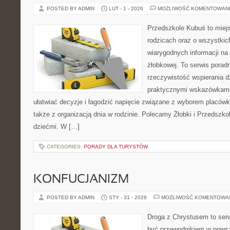
POSTED BY ADMIN
LUT - 1 - 2026
MOŻLIWOŚĆ KOMENTOWAN
Przedszkole Kubuś to miej
rodzicach oraz o wszystkic
wiarygodnych informacji na 
żłobkowej. To serwis porad
rzeczywistość wspierania d
praktycznymi wskazówkami.
ułatwiać decyzje i łagodzić napięcie związane z wyborem placówk
także z organizacją dnia w rodzinie. Polecamy Żłobki i Przedszkol
dziećmi. W […]
CATEGORIES:
PORADY DLA TURYSTÓW
KONFUCJANIZM
POSTED BY ADMIN
STY - 31 - 2026
MOŻLIWOŚĆ KOMENTOWA
Droga z Chrystusem to serw
być przewodnikiem w powsz