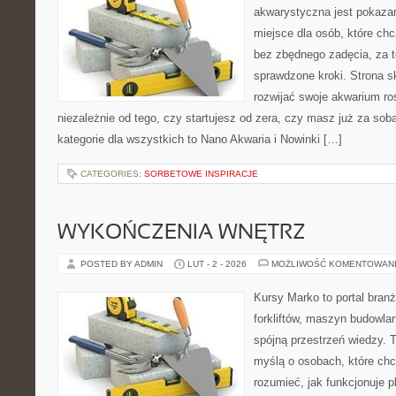
akwarystyczna jest pokazan
miejsce dla osób, które ch
bez zbędnego zadęcia, za t
sprawdzone kroki. Strona s
rozwijać swoje akwarium ro
niezależnie od tego, czy startujesz od zera, czy masz już za sob
kategorie dla wszystkich to Nano Akwaria i Nowinki […]
CATEGORIES:
SORBETOWE INSPIRACJE
WYKOŃCZENIA WNĘTRZ
POSTED BY ADMIN
LUT - 2 - 2026
MOŻLIWOŚĆ KOMENTOWAN
Kursy Marko to portal branż
forkliftów, maszyn budowla
spójną przestrzeń wiedzy. 
myślą o osobach, które chc
rozumieć, jak funkcjonuje 