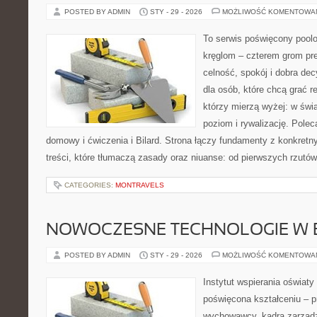
POSTED BY ADMIN
STY - 29 - 2026
MOŻLIWOŚĆ KOMENTOWA
To serwis poświęcony poolo
kręglom – czterem grom prec
celność, spokój i dobra dec
dla osób, które chcą grać re
którzy mierzą wyżej: w św
poziom i rywalizację. Pole
domowy i ćwiczenia i Bilard. Strona łączy fundamenty z konkretn
treści, które tłumaczą zasady oraz niuanse: od pierwszych rzutó
CATEGORIES:
MONTRAVELS
NOWOCZESNE TECHNOLOGIE W 
POSTED BY ADMIN
STY - 29 - 2026
MOŻLIWOŚĆ KOMENTOWA
Instytut wspierania oświat
poświęcona kształceniu – p
wychowawcy, kadra zarządz