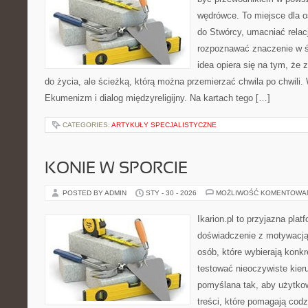
wędrówce. To miejsce dla os
do Stwórcy, umacniać rela
rozpoznawać znaczenie w ś
idea opiera się na tym, że 
do życia, ale ścieżką, którą można przemierzać chwila po chwili.
Ekumenizm i dialog międzyreligijny. Na kartach tego […]
CATEGORIES:
ARTYKUŁY SPECJALISTYCZNE
KONIE W SPORCIE
POSTED BY ADMIN
STY - 30 - 2026
MOŻLIWOŚĆ KOMENTOWA
Ikarion.pl to przyjazna plat
doświadczenie z motywacją
osób, które wybierają konkr
testować nieoczywiste kieru
pomyślana tak, aby użytkow
treści, które pomagają codz