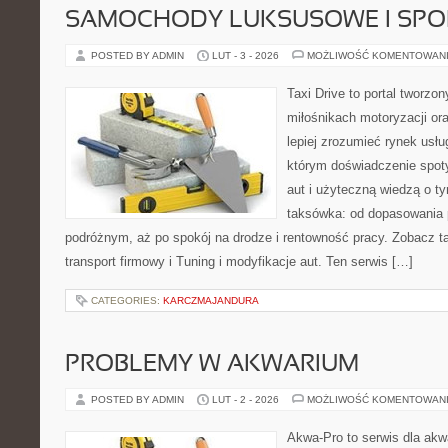
SAMOCHODY LUKSUSOWE I SP
POSTED BY ADMIN
LUT - 3 - 2026
MOŻLIWOŚĆ KOMENTOWAN
Taxi Drive to portal tworzon
miłośnikach motoryzacji or
lepiej zrozumieć rynek usłu
którym doświadczenie spot
aut i użyteczną wiedzą o t
taksówka: od dopasowania p
podróżnym, aż po spokój na drodze i rentowność pracy. Zobacz 
transport firmowy i Tuning i modyfikacje aut. Ten serwis […]
CATEGORIES:
KARCZMAJANDURA
PROBLEMY W AKWARIUM
POSTED BY ADMIN
LUT - 2 - 2026
MOŻLIWOŚĆ KOMENTOWAN
Akwa-Pro to serwis dla akw