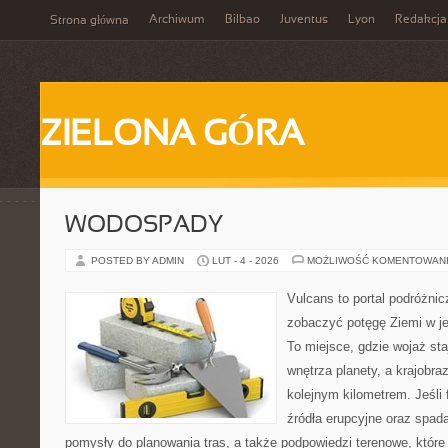
Archiwum
Bilbao
Juventus
Lyon
Redakcja
Strona główna
ZIELONA GÓRA
WODOSPADY
POSTED BY ADMIN
LUT - 4 - 2026
MOŻLIWOŚĆ KOMENTOWAN
Vulcans to portal podróżnic
zobaczyć potęgę Ziemi w jej
To miejsce, gdzie wojaż staj
wnętrza planety, a krajobr
kolejnym kilometrem. Jeśli 
źródła erupcyjne oraz spada
pomysły do planowania tras, a także podpowiedzi terenowe, któr