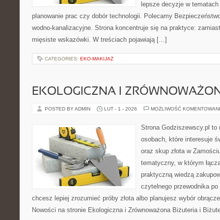
lepsze decyzje w tematach 
planowanie prac czy dobór technologii. Polecamy Bezpieczeństwo 
wodno-kanalizacyjne. Strona koncentruje się na praktyce: zamias
mięsiste wskazówki. W treściach pojawiają […]
CATEGORIES:
EKO-MAKIJAŻ
EKOLOGICZNA I ZRÓWNOWAŻONA
POSTED BY ADMIN
LUT - 1 - 2026
MOŻLIWOŚĆ KOMENTOWAN
Strona Godziszewscy.pl to 
osobach, które interesuje ś
oraz skup złota w Zamościu 
tematyczny, w którym łącz
praktyczną wiedzą zakupow
czytelnego przewodnika po 
chcesz lepiej zrozumieć próby złota albo planujesz wybór obrącze
Nowości na stronie Ekologiczna i Zrównoważona Biżuteria i Biżute