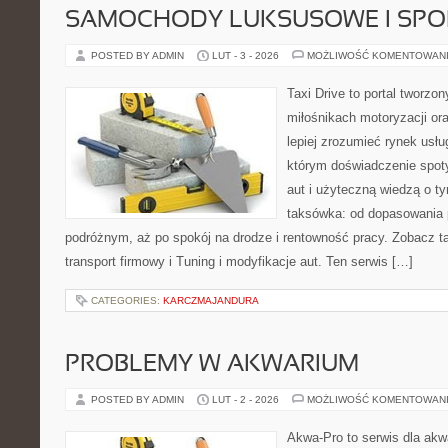
SAMOCHODY LUKSUSOWE I SP
POSTED BY ADMIN
LUT - 3 - 2026
MOŻLIWOŚĆ KOMENTOWAN
Taxi Drive to portal tworzon
miłośnikach motoryzacji or
lepiej zrozumieć rynek usłu
którym doświadczenie spot
aut i użyteczną wiedzą o t
taksówka: od dopasowania p
podróżnym, aż po spokój na drodze i rentowność pracy. Zobacz 
transport firmowy i Tuning i modyfikacje aut. Ten serwis […]
CATEGORIES:
KARCZMAJANDURA
PROBLEMY W AKWARIUM
POSTED BY ADMIN
LUT - 2 - 2026
MOŻLIWOŚĆ KOMENTOWAN
Akwa-Pro to serwis dla akw