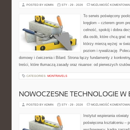
POSTED BY ADMIN
STY - 29 - 2026
MOŻLIWOŚĆ KOMENTOWA
To serwis poświęcony poolo
kręglom – czterem grom prec
celność, spokój i dobra dec
dla osób, które chcą grać re
którzy mierzą wyżej: w św
poziom i rywalizację. Pole
domowy i ćwiczenia i Bilard. Strona łączy fundamenty z konkretn
treści, które tłumaczą zasady oraz niuanse: od pierwszych rzutó
CATEGORIES:
MONTRAVELS
NOWOCZESNE TECHNOLOGIE W 
POSTED BY ADMIN
STY - 29 - 2026
MOŻLIWOŚĆ KOMENTOWA
Instytut wspierania oświat
poświęcona kształceniu – p
wychowawcy, kadra zarządz