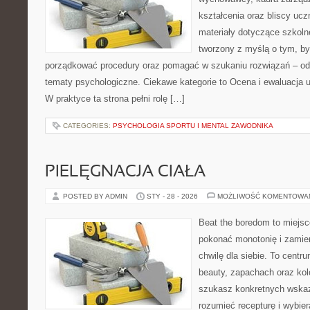
kształcenia oraz bliscy uc
materiały dotyczące szkolne
tworzony z myślą o tym, by
porządkować procedury oraz pomagać w szukaniu rozwiązań – od
tematy psychologiczne. Ciekawe kategorie to Ocena i ewaluacja 
W praktyce ta strona pełni rolę […]
CATEGORIES:
PSYCHOLOGIA SPORTU I MENTAL ZAWODNIKA
PIELĘGNACJA CIAŁA
POSTED BY ADMIN
STY - 28 - 2026
MOŻLIWOŚĆ KOMENTOWA
Beat the boredom to miejsc
pokonać monotonię i zamie
chwilę dla siebie. To centru
beauty, zapachach oraz kol
szukasz konkretnych wskaz
rozumieć recepturę i wybier