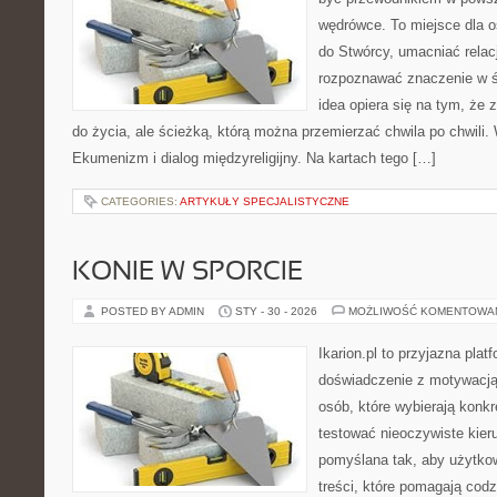
wędrówce. To miejsce dla os
do Stwórcy, umacniać rela
rozpoznawać znaczenie w ś
idea opiera się na tym, że 
do życia, ale ścieżką, którą można przemierzać chwila po chwili.
Ekumenizm i dialog międzyreligijny. Na kartach tego […]
CATEGORIES:
ARTYKUŁY SPECJALISTYCZNE
KONIE W SPORCIE
POSTED BY ADMIN
STY - 30 - 2026
MOŻLIWOŚĆ KOMENTOWA
Ikarion.pl to przyjazna plat
doświadczenie z motywacją
osób, które wybierają konkr
testować nieoczywiste kieru
pomyślana tak, aby użytkow
treści, które pomagają codz