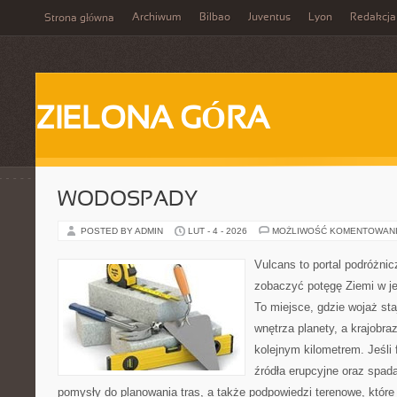
Archiwum
Bilbao
Juventus
Lyon
Redakcja
Strona główna
ZIELONA GÓRA
WODOSPADY
POSTED BY ADMIN
LUT - 4 - 2026
MOŻLIWOŚĆ KOMENTOWAN
Vulcans to portal podróżnic
zobaczyć potęgę Ziemi w jej
To miejsce, gdzie wojaż staj
wnętrza planety, a krajobr
kolejnym kilometrem. Jeśli 
źródła erupcyjne oraz spada
pomysły do planowania tras, a także podpowiedzi terenowe, któr