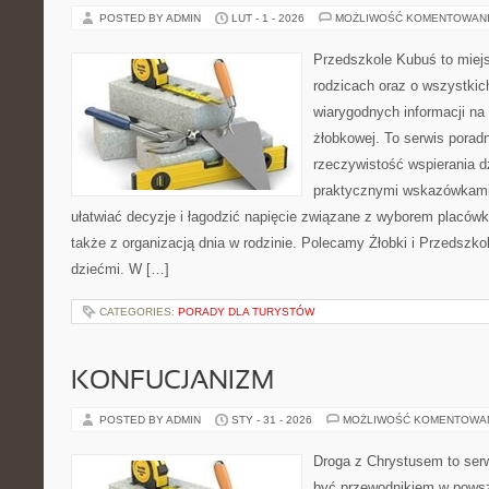
POSTED BY ADMIN
LUT - 1 - 2026
MOŻLIWOŚĆ KOMENTOWAN
Przedszkole Kubuś to miej
rodzicach oraz o wszystkic
wiarygodnych informacji na 
żłobkowej. To serwis porad
rzeczywistość wspierania d
praktycznymi wskazówkami.
ułatwiać decyzje i łagodzić napięcie związane z wyborem placówk
także z organizacją dnia w rodzinie. Polecamy Żłobki i Przedszkol
dziećmi. W […]
CATEGORIES:
PORADY DLA TURYSTÓW
KONFUCJANIZM
POSTED BY ADMIN
STY - 31 - 2026
MOŻLIWOŚĆ KOMENTOWA
Droga z Chrystusem to serw
być przewodnikiem w powsz