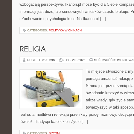
wzbogacają perspektywę. Ikarion.pl może być dla Ciebie kompas
informacji jest dużo, ale sensownych wniosków często brakuje. P
i Zachowanie i psychologia koni. Na Ikarion.pl […]
CATEGORIES:
POLITYKA W CHINACH
RELIGIA
POSTED BY ADMIN
STY - 29 - 2026
MOŻLIWOŚĆ KOMENTOWA
To miejsce stworzone z myś
pomaga umacniać relację z
Strona jest przestrzenią dla
świadomie kroczyć w wierze 
także wtedy, gdy życie staw
towarzyszyć w taki sposób
realna, a modlitwa i refleksja przenikały pracę, rozmowy, decyzje 
również: Tradycje katolickie i Życie […]
CATEGORIES:
BYTOM