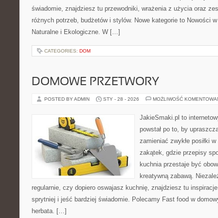
świadomie, znajdziesz tu przewodniki, wrażenia z użycia oraz z
różnych potrzeb, budżetów i stylów. Nowe kategorie to Nowości 
Naturalne i Ekologiczne. W […]
CATEGORIES:
DOM
DOMOWE PRZETWORY
POSTED BY ADMIN
STY - 28 - 2026
MOŻLIWOŚĆ KOMENTOWA
JakieSmaki.pl to internetow
powstał po to, by upraszcz
zamieniać zwykłe posiłki 
zakątek, gdzie przepisy spo
kuchnia przestaje być obowi
kreatywną zabawą. Niezależ
regularnie, czy dopiero oswajasz kuchnię, znajdziesz tu inspirac
sprytniej i jeść bardziej świadomie. Polecamy Fast food w domo
herbata. […]