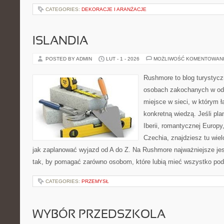
CATEGORIES:
DEKORACJE I ARANŻACJE
ISLANDIA
POSTED BY ADMIN
LUT - 1 - 2026
MOŻLIWOŚĆ KOMENTOWAN
Rushmore to blog turystycz
osobach zakochanych w od
miejsce w sieci, w którym 
konkretną wiedzą. Jeśli pla
Iberii, romantycznej Europy,
Czechia, znajdziesz tu wiel
jak zaplanować wyjazd od A do Z. Na Rushmore najważniejsze jes
tak, by pomagać zarówno osobom, które lubią mieć wszystko pod 
CATEGORIES:
PRZEMYSŁ
WYBÓR PRZEDSZKOLA