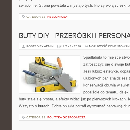
świadomie. Strona powstała z myślą o tych, którzy wolą ścieżki
CATEGORIES:
REVLON (USA)
BUTY DIY – PRZERÓBKI I PERSON
POSTED BY ADMIN
LUT - 3 - 2026
MOŻLIWOŚĆ KOMENTOWAN
Spadlabuta to miejsce stwo
zatroszczyć się o swoje bu
Jeśli lubisz estetykę, dop
ulubionych par, znajdziesz
konserwacji obuwia w świet
podejście do tematu, dzięk
buty staje się prosta, a efekty widać już po pierwszych krokach. K
Wszysto o butach. Dobre obuwie potrafi wytrzymać naprawdę dłu
CATEGORIES:
POLITYKA GOSPODARCZA