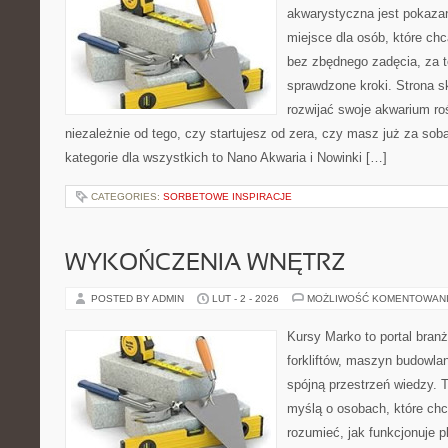
akwarystyczna jest pokazan
miejsce dla osób, które ch
bez zbędnego zadęcia, za t
sprawdzone kroki. Strona s
rozwijać swoje akwarium ro
niezależnie od tego, czy startujesz od zera, czy masz już za sob
kategorie dla wszystkich to Nano Akwaria i Nowinki […]
CATEGORIES:
SORBETOWE INSPIRACJE
WYKOŃCZENIA WNĘTRZ
POSTED BY ADMIN
LUT - 2 - 2026
MOŻLIWOŚĆ KOMENTOWAN
Kursy Marko to portal branż
forkliftów, maszyn budowla
spójną przestrzeń wiedzy. 
myślą o osobach, które chc
rozumieć, jak funkcjonuje 